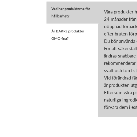
Vad har produkterna för
Våra produkter h
hållbarhet?
24 månader från 
oöppnad förpack
Är BARRs produkter
efter bruten för
GMO-fria?
Du bör använda 
För att säkerstäl
ändras snabbare
rekommenderar vi
svalt och torrt st
Vid förändrad fär
är produkten ut
Eftersom våra pr
naturliga ingred
förvara dem i ex