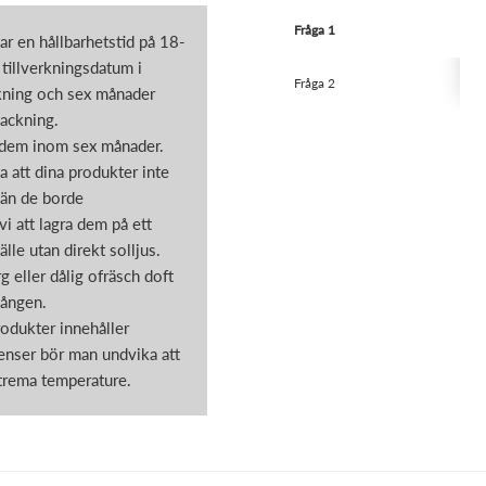
Fråga 1
ar en hållbarhetstid på 18-
tillverkningsdatum i
Fråga 2
ning och sex månader
packning.
dem inom sex månader.
la att dina produkter inte
 än de borde
 att lagra dem på ett
älle utan direkt solljus.
g eller dålig ofräsch doft
gången.
odukter innehåller
ienser bör man undvika att
trema temperature.